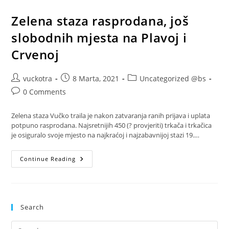
Zelena staza rasprodana, još
slobodnih mjesta na Plavoj i
Crvenoj
Post
Post
Post
vuckotra
8 Marta, 2021
Uncategorized @bs
author:
published:
category:
Post
0 Comments
comments:
Zelena staza Vučko traila je nakon zatvaranja ranih prijava i uplata
potpuno rasprodana. Najsretnijih 450 (? provjeriti) trkača i trkačica
je osiguralo svoje mjesto na najkraćoj i najzabavnijoj stazi 19.…
Zelena
Continue Reading
Staza
Rasprodana,
Još
Slobodnih
Mjesta
Na
Search
Plavoj
I
Crvenoj