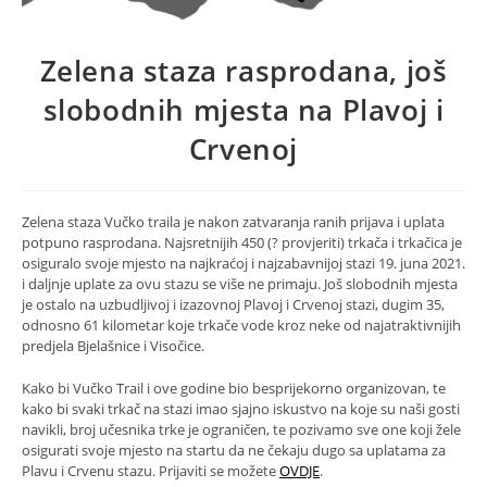
Zelena staza rasprodana, još
slobodnih mjesta na Plavoj i
Crvenoj
Zelena staza Vučko traila je nakon zatvaranja ranih prijava i uplata
potpuno rasprodana. Najsretnijih 450 (? provjeriti) trkača i trkačica je
osiguralo svoje mjesto na najkraćoj i najzabavnijoj stazi 19. juna 2021.
i daljnje uplate za ovu stazu se više ne primaju. Još slobodnih mjesta
je ostalo na uzbudljivoj i izazovnoj Plavoj i Crvenoj stazi, dugim 35,
odnosno 61 kilometar koje trkače vode kroz neke od najatraktivnijih
predjela Bjelašnice i Visočice.
Kako bi Vučko Trail i ove godine bio besprijekorno organizovan, te
kako bi svaki trkač na stazi imao sjajno iskustvo na koje su naši gosti
navikli, broj učesnika trke je ograničen, te pozivamo sve one koji žele
osigurati svoje mjesto na startu da ne čekaju dugo sa uplatama za
Plavu i Crvenu stazu. Prijaviti se možete
OVDJE
.