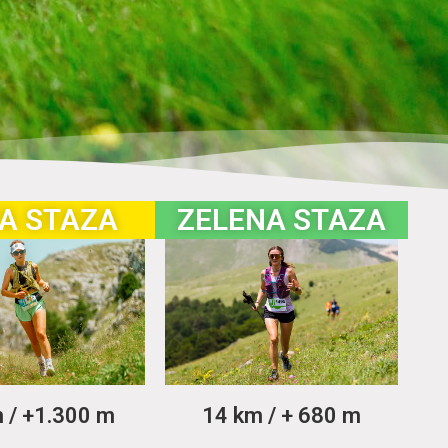
A STAZA
ZELENA STAZA
 / +1.300 m
14 km / + 680 m