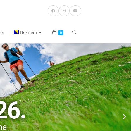
voz
Bosnian
0
26.
na