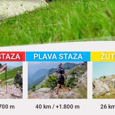
STAZA
PLAVA STAZA
ŽUT
.700 m
40 km / +1.800 m
26 km