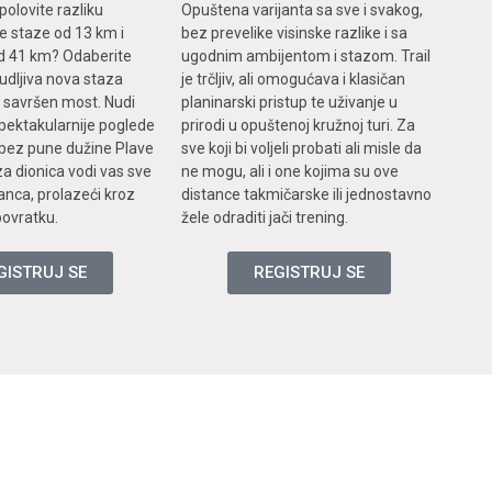
epolovite razliku
Opuštena varijanta sa sve i svakog,
 staze od 13 km i
bez prevelike visinske razlike i sa
d 41 km? Odaberite
ugodnim ambijentom i stazom. Trail
udljiva nova staza
je trčljiv, ali omogućava i klasičan
 savršen most. Nudi
planinarski pristup te uživanje u
spektakularnije poglede
prirodi u opuštenoj kružnoj turi. Za
i bez pune dužine Plave
sve koji bi voljeli probati ali misle da
za dionica vodi vas sve
ne mogu, ali i one kojima su ove
anca, prolazeći kroz
distance takmičarske ili jednostavno
 povratku.
žele odraditi jači trening.
GISTRUJ SE
REGISTRUJ SE