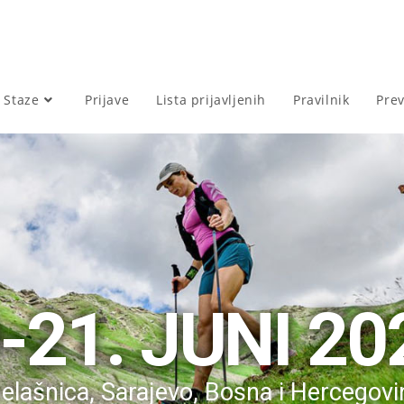
Staze
Prijave
Lista prijavljenih
Pravilnik
Pre
-21. JUNI 20
jelašnica, Sarajevo, Bosna i Hercegovi