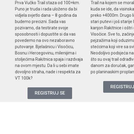
Prva Vučko Trail staza od 100+km.
Trail na kojem se moral
Puno je truda i rada uloženo da bi
kuda se ide, da visinska
vidjela svjetlo dana – 8 godina da
preko +4000m. Drugo li
budemo precizni. Sada vas
stari putevi i još starij
pozivamo, da testirate svoje
kanjon Rakitnice i oštr
sposobnosti i dopustite si da vas
Visočice. Sve to, začin
povedemo na ovo nezaboravno
pejzažima koji oduzima
putovanje. Bjelašnicu i Visočicu,
stećcima koji vire sa sv
Bosnu i Hercegovinu, milenijima i
Neodoljivo podsjeća na
stoljećima Rakitnica spaja i razdvaja
što su ovaj trail odrađi
na ovom mjestu. Da li u sebi imate
danom za doručak, ganj
dovoljno straha, nade i respekta za
po planinaskim propla
VT 100k?
REGISTRUJ
REGISTRUJ SE