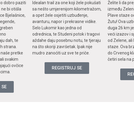
o dobro paziti
Idealan trail za one koji žele pokušati
Želite li da pr
 ne bi otišla
sa nešto umjerenijom kilometražom,
između Zelene
ce Bjelašnice,
a opet žele osjetiti uzbuđenje,
Plave staze o
e legende,
avanturu, napor i prekrasne vidike.
Žutu! Ova uzb
i greben
Selo Lukomir kao jedna od
duga 26 km je
jeno
odrednica, te Studeni potok i tragovi
veći izazov i 
ju dah, te
aždahe daju posebnu notu, te tjeraju
od Zelene, al
ih strana.
na što skoriji završetak. Ipak nije
staze. Ova br
 naše pretke
mudro zanoćiti uz sve te priče.
do Crvenog kl
vali svakim
četiri sela na
ajući ovčice
REGISTRUJ SE
ncima.
RE
 SE