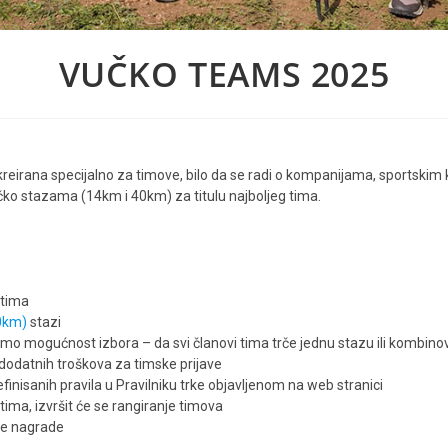
VUČKO TEAMS 2025
irana specijalno za timove, bilo da se radi o kompanijama, sportskim 
čko stazama (14km i 40km) za titulu najboljeg tima.
 tima
40km)
stazi
imo mogućnost izbora – da svi članovi tima trče jednu stazu ili kombin
z dodatnih troškova za timske prijave
finisanih pravila u Pravilniku trke objavljenom na web stranici
ima, izvršit će se rangiranje timova
ke nagrade