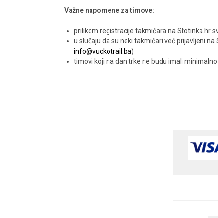
Važne napomene za timove:
prilikom registracije takmičara na Stotinka.hr s
u slučaju da su neki takmičari već prijavljeni na 
info@vuckotrail.ba
)
timovi koji na dan trke ne budu imali minimalno 