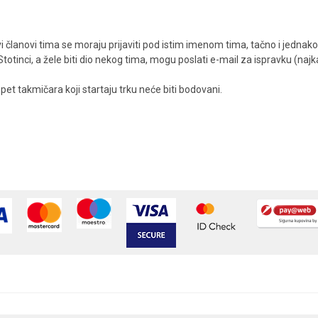
vi članovi tima se moraju prijaviti pod istim imenom tima, tačno i jednak
Stotinci, a žele biti dio nekog tima, mogu poslati e-mail za ispravku (najk
pet takmičara koji startaju trku neće biti bodovani.