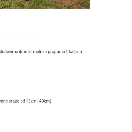
klubovima ili neformalnim grupama trkača, u
ovane staze od 13km i 40km)