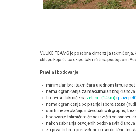
VUČKO TEAMS je posebna dimenzija takmičenja, kre
sklopu koje će se ekipe takmičiti na postojećim Vu
Pravila i bodovanje:
minimalan broj takmičara u jednom timu je pet
nema ograničenja za maksimalan broj članova
timovi se takmiče na
zelenoj (14km)
i
plavoj (
nema ograničenja po pitanja izbora staza (nud
startnine se plaćaju individualno ili grupno, be
bodovanje takmičara će se izvršiti na osnovu de
nakon sabiranja osvojenih bodova svih članova t
za prva tri tima predviđene su simbolične tims