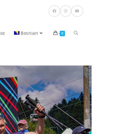
voz
Bosnian
0