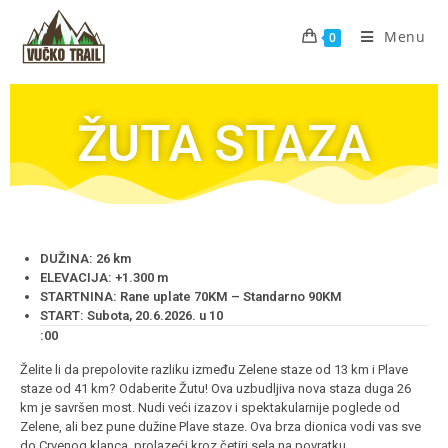
Menu
0
ŽUTA STAZA
DUŽINA: 26 km
ELEVACIJA: +1.300 m
STARTNINA: Rane uplate 70KM – Standarno 90KM
START: Subota, 20.6.2026. u 10
:00
Želite li da prepolovite razliku između Zelene staze od 13 km i Plave
staze od 41 km? Odaberite Žutu! Ova uzbudljiva nova staza duga 26
km je savršen most. Nudi veći izazov i spektakularnije poglede od
Zelene, ali bez pune dužine Plave staze. Ova brza dionica vodi vas sve
do Crvenog klanca, prolazeći kroz četiri sela na povratku.