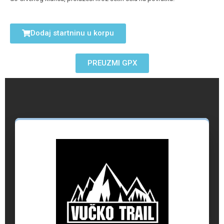
Dodaj startninu u korpu
PREUZMI GPX