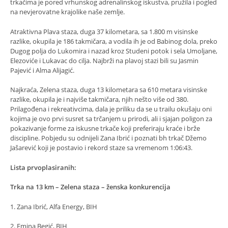
trkačima je pored vrhunskog adrenalinskog iskustva, pružila i pogled
na nevjerovatne krajolike naše zemlje.
Atraktivna Plava staza, duga 37 kilometara, sa 1.800 m visinske
razlike, okupila je 186 takmičara, a vodila ih je od Babinog dola, preko
Dugog polja do Lukomira i nazad kroz Studeni potok i sela Umoljane,
Elezoviće i Lukavac do cilja. Najbrži na plavoj stazi bili su Jasmin
Pajević i Alma Alijagić.
Najkraća, Zelena staza, duga 13 kilometara sa 610 metara visinske
razlike, okupila je i najviše takmičara, njih nešto više od 380.
Prilagođena i rekreativcima, dala je priliku da se u trailu okušaju oni
kojima je ovo prvi susret sa trčanjem u prirodi, ali i sjajan poligon za
pokazivanje forme za iskusne trkače koji preferiraju kraće i brže
discipline. Pobjedu su odnijeli Zana Ibrić i poznati bh trkač Džemo
Jašarević koji je postavio i rekord staze sa vremenom 1:06:43.
Lista prvoplasiranih:
Trka na 13 km – Zelena staza – ženska konkurencija
1. Zana Ibrić, Alfa Energy, BIH
2. Emina Begić, BIH