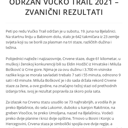
ODRŽAN VUČKO TRAIL 2021 –
ZVANIČNI REZULTATI
Peti po redu Vučko Trail održan je u subotu, 19. juna na Bjelašnici.
Na startnu liniju u Babinom dolu, stalo je 642 takmičara iz 23 zemlje
svijeta koji su se borili za plasman na tri staze, različitih dužina i
težina.
Pobjednici najteže i najizazovnije, Crvene staze, duge 61 kilometar, u
muškoj i ženskoj konkurenciji bili su Eldin Hodžić iz Hrvatske i Miluša
Bošković iz Crne gore. Njima je za ovu dužinu i 3.700 m visinske
razlike koja se morala savladati trebalo 7 sati i 55 minuta, odnosno 9
sati i 43 minute. Miluša Bošković je i do sada držala rekord Crvene
staze za žene, a ove godine, na značajno težoj stazi od prethodnih
izdanja trke, svoj je rezultat popravila za skoro pola sata.
Za izlazak na Crvenu stazu usudilo se 73 najhrabrijih, a vodila ih je
preko Bjelašnice, do sela Lukomir, duboko u kanjon Rakitnice, na
greben Visočice, te preko Umoljana, nazad na Bjelašnicu. Vodeći
preko dvije planine i kroz dvije opštine, Trnovo u Bosni i Konjic u
Hercegovini, Crvena staza je simbolički spojila ove dvije regije, a