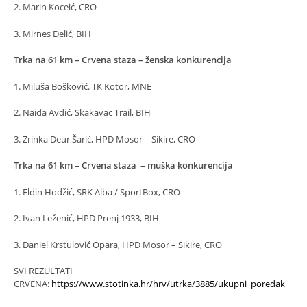
2. Marin Koceić, CRO
3. Mirnes Delić, BIH
Trka na 61 km – Crvena staza – ženska konkurencija
1. Miluša Bošković. TK Kotor, MNE
2. Naida Avdić, Skakavac Trail, BIH
3. Zrinka Deur Šarić, HPD Mosor – Sikire, CRO
Trka na 61 km – Crvena staza – muška konkurencija
1. Eldin Hodžić, SRK Alba / SportBox, CRO
2. Ivan Leženić, HPD Prenj 1933, BIH
3. Daniel Krstulović Opara, HPD Mosor – Sikire, CRO
SVI REZULTATI
CRVENA:
https://www.stotinka.hr/hrv/utrka/3885/ukupni_poredak