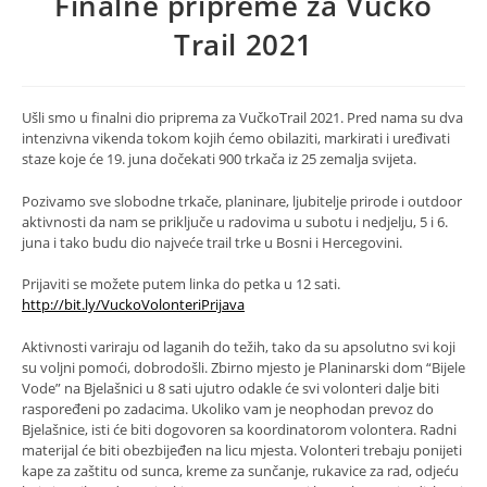
Finalne pripreme za Vučko
Trail 2021
Ušli smo u finalni dio priprema za VučkoTrail 2021. Pred nama su dva
intenzivna vikenda tokom kojih ćemo obilaziti, markirati i uređivati
staze koje će 19. juna dočekati 900 trkača iz 25 zemalja svijeta.
Pozivamo sve slobodne trkače, planinare, ljubitelje prirode i outdoor
aktivnosti da nam se priključe u radovima u subotu i nedjelju, 5 i 6.
juna i tako budu dio najveće trail trke u Bosni i Hercegovini.
Prijaviti se možete putem linka do petka u 12 sati.
http://bit.ly/VuckoVolonteriPrijava
Aktivnosti variraju od laganih do težih, tako da su apsolutno svi koji
su voljni pomoći, dobrodošli. Zbirno mjesto je Planinarski dom “Bijele
Vode” na Bjelašnici u 8 sati ujutro odakle će svi volonteri dalje biti
raspoređeni po zadacima. Ukoliko vam je neophodan prevoz do
Bjelašnice, isti će biti dogovoren sa koordinatorom volontera. Radni
materijal će biti obezbijeđen na licu mjesta. Volonteri trebaju ponijeti
kape za zaštitu od sunca, kreme za sunčanje, rukavice za rad, odjeću