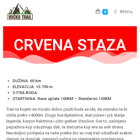
Menu
0
CRVENA STAZA
DUŽINA: 60 km
ELEVACIJA: +3.700 m
3 ITRA BODA
STARTNINA: Rane uplate 100KM – Standarno 130KM
Trail na kojem se moralo dobro paziti kuda se ide, da visinska ne bi
otišla preko +4000m. Drugo lice Bjelašnice, stari putevi i još starije
legende, kanjon Rakitnice i oštri greben Visočice. Sve to, začinjeno
pejzažima koji oduzimaju dah, te stećcima koji vire sa svih strana.
Neodoljivo podsjeća na naše pretke što su ovaj trail odrađivali svakim
danom za doručak, ganjajući ovčice po planinaskim proplancima.