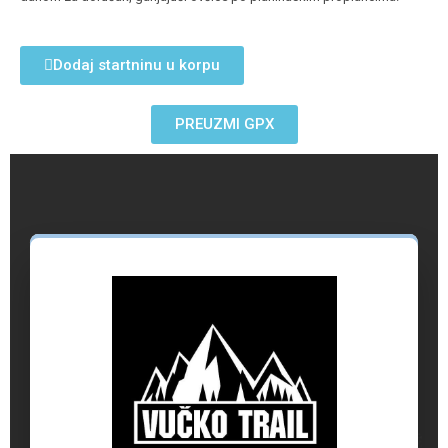
Dodaj startninu u korpu
PREUZMI GPX